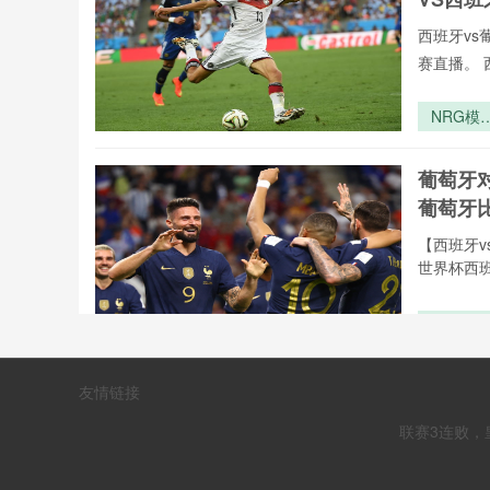
西班牙vs
赛直播。 
NRG模
化草皮系
全生命周
葡萄牙
性能跃升
葡萄牙
备战202
世界杯的
【西班牙v
术迭代方
世界杯西班
2026世
赛欧洲区
加赛：暗
西班牙
友情链接
涌动
_西班牙
联赛3连败，
⚡️C罗⚡
vs葡萄