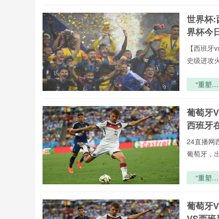
杯裁判备
双日赛：
世界杯:
境执法中
界杯今
体能储备
略与场边
【西班牙v
急保障体
史级进攻
深度解
“重塑版
图：扩军
后的分区
葡萄牙V
弈与种子
西班牙
位争夺战
24直播网
葡萄牙，
“重塑版
图：扩军
后的分区
葡萄牙
弈与种子
VS西
位争夺战