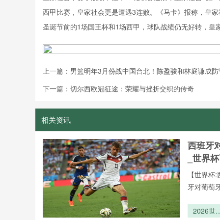
西甲比赛，皇家社会更是遭遇3连败。《马卡》报称，皇家
圣诞节前的1场国王杯和1场西甲，球队战绩仍无好转，皇
上一篇：
男篮明年3月份战中国台北！陈盈骏和林庭谦成防
下一篇：
切尔西欧冠征途：荣耀与挫折交织的传奇
相关资讯
西班牙
_世界
【世界杯:
牙对葡萄
2026世