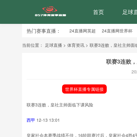
首页
足球
热门赛事直播：
24直播网英超
24直播网世界杯
24直播网意甲
24直播网法甲
当前位置：
足球直播
>
体育资讯
>
联赛3连败，皇社主帅面
联赛3连败
20
世界杯直播专属链接
联赛3连败，皇社主帅面临下课风险
西甲
12-13 13:01
皇家社会本赛季战绩不佳，16轮联赛过后，皇家社会4胜4