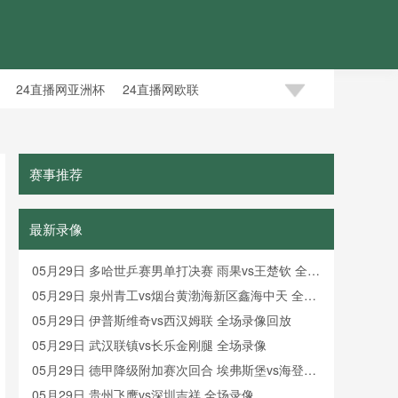
24直播网亚洲杯
24直播网欧联
赛事推荐
最新录像
05月29日 多哈世乒赛男单打决赛 雨果vs王楚钦 全场
录像回放
05月29日 泉州青工vs烟台黄渤海新区鑫海中天 全场
录像
05月29日 伊普斯维奇vs西汉姆联 全场录像回放
05月29日 武汉联镇vs长乐金刚腿 全场录像
05月29日 德甲降级附加赛次回合 埃弗斯堡vs海登海
姆 全场录像
05月29日 贵州飞鹰vs深圳吉祥 全场录像