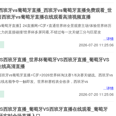
战
跨
西班牙vs葡萄牙直播_西班牙vs葡萄牙直播免费观看_世
的
日西班牙vs葡萄牙直播在线观看高清视频直播
策
应
s葡萄牙直播】24直播网⚡️C罗⚡️直通世界杯全景观赛主场!体验世界杯历
系
火力的直接碰撞!世界杯多屏同看,不错过每一次关键三分与巨星攻
析
...详情
2026-07-20 11:25:06
背
博
S西班牙直播_世界杯葡萄牙VS西班牙直播_葡萄牙VS
席
在线高清直播
”
西班牙vs葡萄牙直播⚡️C罗⚡️2026世界杯淘汰赛1/8决赛关键战。西班牙vs
出线名额争夺一触即发。世界杯赛程表全收录，西班牙vs
...详情
2026-07-20 11:25:06
背
博
VS西班牙直播_葡萄牙VS西班牙直播在线观看_葡萄牙
席
班牙实时全场直播入口
”