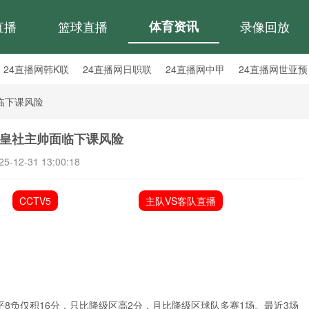
直播
篮球直播
体育资讯
录像回放
24直播网韩K联
24直播网日职联
24直播网中甲
24直播网世亚预
24直播网西甲
24直播网德甲
24直播网欧冠
24直播网中超
临下课风险
，皇社主帅面临下课风险
25-12-31 13:00:18
CCTV5
主队VS客队直播
平8负仅积16分，只比降级区高2分，且比降级区球队多赛1场。最近3场