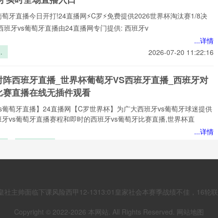
葡萄牙直播今日开打!24直播网⚡️C罗⚡️免费提供2026世界杯淘汰赛1/8决
西班牙vs葡萄牙直播由24直播网专门提供: 西班牙v
...详情
块
2026-07-20 11:22:16
统
期
对阵西班牙直播_世界杯葡萄牙VS西班牙直播_西班牙对
：
比赛直播在线无插件观看
6
技
s葡萄牙直播】24直播网【C罗世界杯】为广大西班牙vs葡萄牙球迷提供
案
牙vs葡萄牙直播赛程和即时的西班牙vs葡萄牙比赛直播,世界杯直
...详情
预
五大黑马能
2026-07-20 11:19:22
附
否撼动传统
流
秩序？
vs葡萄牙直播_世界杯西班牙vs葡萄牙比赛直播高清入口
vs葡萄牙预测分析直播
皇社主帅面临下课风险西甲12-1313:01皇家社会本赛季战绩不佳，16轮
️2026美加墨世界杯1/8决赛西班牙vs葡萄牙专属在线观赛入口开放，西班牙
Copyright © 2022-
2026
本网站. All Rights Reserved.
网站地图
牙直播高清无损画质全程输出，无需付费、无需会员、无需下载