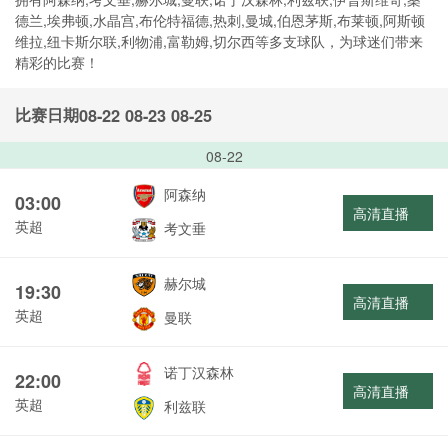
德兰,埃弗顿,水晶宫,布伦特福德,热刺,曼城,伯恩茅斯,布莱顿,阿斯顿
维拉,纽卡斯尔联,利物浦,富勒姆,切尔西等多支球队，为球迷们带来
精彩的比赛！
比赛日期
08-22
08-23
08-25
08-22
阿森纳
03:00
高清直播
英超
考文垂
赫尔城
19:30
高清直播
英超
曼联
诺丁汉森林
22:00
高清直播
英超
利兹联