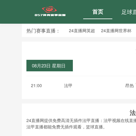
首页
足球
热门赛事直播：
24直播网英超
24直播网世界杯
24直播网意甲
24直播网法甲
08月23日 星期日
21:00
法甲
昂热
法
24直播网提供免费高清无插件法甲直播：法甲视频在线直
法甲直播都能免费无插件观看，篮球直播。