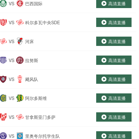
VS
巴西国际
高清直播
VS
科尔多瓦中央SDE
高清直播
VS
河床
高清直播
VS
拉努斯
高清直播
VS
飓风队
高清直播
VS
阿尔多斯维
高清直播
VS
甘拿斯亚门多萨
高清直播
VS
里奥夸尔托学生队
高清直播