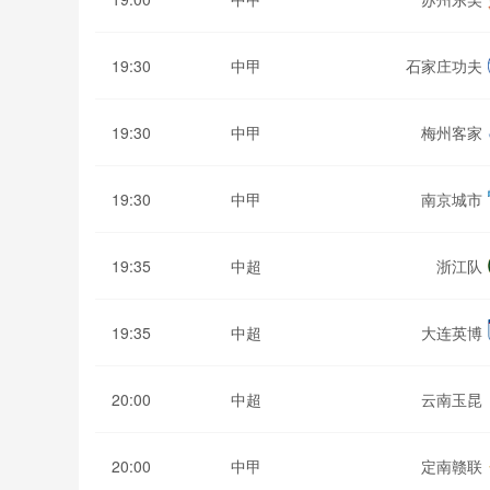
19:30
中甲
石家庄功夫
19:30
中甲
梅州客家
19:30
中甲
南京城市
19:35
中超
浙江队
19:35
中超
大连英博
20:00
中超
云南玉昆
20:00
中甲
定南赣联