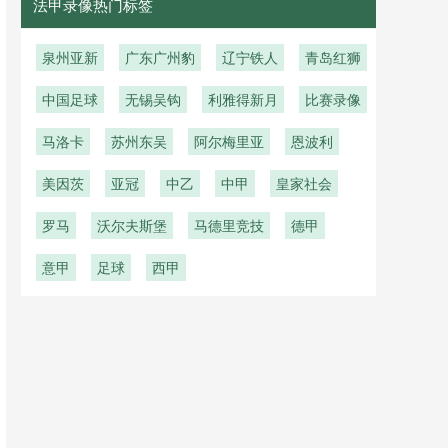
法甲录像热门标签
泉州亚新
广东广州豹
辽宁铁人
青岛红狮
中国足球
无锡吴钩
利雅得新月
比赛录像
马洛卡
苏州东吴
阿尔梅里亚
恩波利
美因茨
亚冠
中乙
中甲
皇家社会
罗马
沃尔夫斯堡
马德里竞技
德甲
意甲
足球
西甲