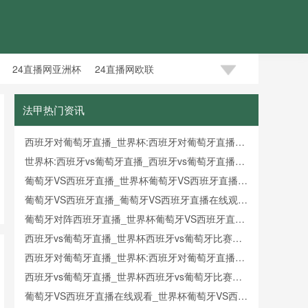
24直播网亚洲杯
24直播网欧联
法甲热门资讯
西班牙对葡萄牙直播_世界杯:西班牙对葡萄牙直播免
费观看直播_世界杯西班牙对葡萄牙直播在线观看高
世界杯:西班牙vs葡萄牙直播_西班牙vs葡萄牙直播免
清无插件
费观看_世界杯今日西班牙vs葡萄牙直播在线观看高
葡萄牙VS西班牙直播_世界杯葡萄牙VS西班牙直播_
清视频直播
葡萄牙VS西班牙在线高清直播
葡萄牙VS西班牙直播_葡萄牙VS西班牙直播在线观看
_葡萄牙VS西班牙实时全场直播入口
葡萄牙对阵西班牙直播_世界杯葡萄牙VS西班牙直播
_西班牙对葡萄牙比赛直播在线无插件观看
西班牙vs葡萄牙直播_世界杯西班牙vs葡萄牙比赛直
播高清入口_西班牙vs葡萄牙预测分析直播
西班牙对葡萄牙直播_世界杯:西班牙对葡萄牙直播免
费观看直播_世界杯西班牙对葡萄牙直播在线观看高
西班牙vs葡萄牙直播_世界杯西班牙vs葡萄牙比赛直
清无插件
播高清入口_西班牙vs葡萄牙预测分析直播
葡萄牙VS西班牙直播在线观看_世界杯葡萄牙VS西班