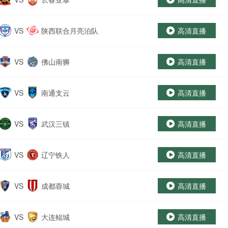
VS
陕西联合月亮泊队
高清直播
VS
佛山南狮
高清直播
VS
南通支云
高清直播
VS
武汉三镇
高清直播
VS
辽宁铁人
高清直播
VS
成都蓉城
高清直播
VS
大连鲲城
高清直播