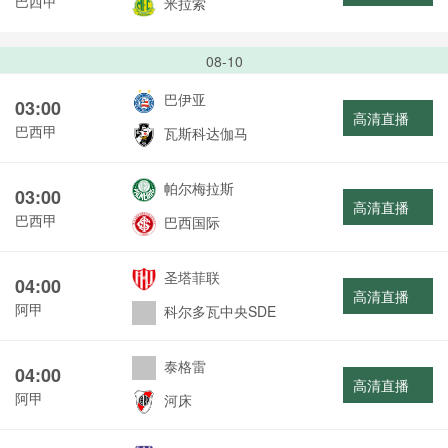
巴西甲
米拉索
08-10
巴伊亚
03:00
高清直播
巴西甲
瓦斯科达伽马
帕尔梅拉斯
03:00
高清直播
巴西甲
巴西国际
圣塔菲联
04:00
高清直播
阿甲
科尔多瓦中央SDE
泰格雷
04:00
高清直播
阿甲
河床