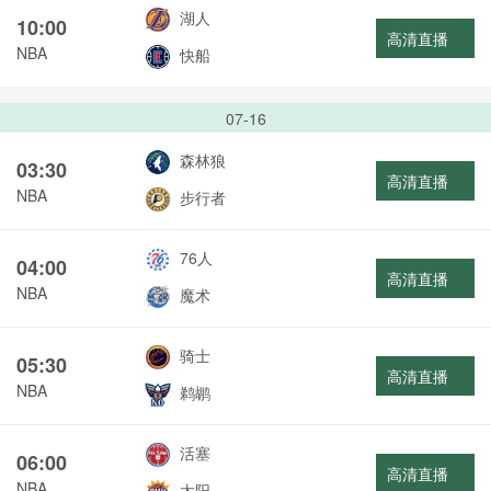
湖人
10:00
高清直播
NBA
快船
07-16
森林狼
03:30
高清直播
NBA
步行者
76人
04:00
高清直播
NBA
魔术
骑士
05:30
高清直播
NBA
鹈鹕
活塞
06:00
高清直播
NBA
太阳