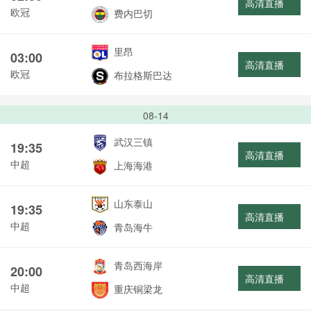
高清直播
欧冠
费内巴切
里昂
03:00
高清直播
欧冠
布拉格斯巴达
08-14
武汉三镇
19:35
高清直播
中超
上海海港
山东泰山
19:35
高清直播
中超
青岛海牛
青岛西海岸
20:00
高清直播
中超
重庆铜梁龙