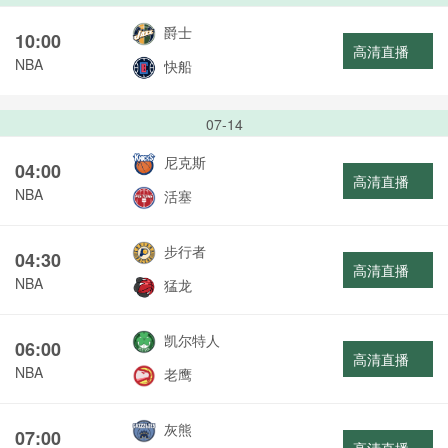
爵士
10:00
高清直播
NBA
快船
07-14
尼克斯
04:00
高清直播
NBA
活塞
步行者
04:30
高清直播
NBA
猛龙
凯尔特人
06:00
高清直播
NBA
老鹰
灰熊
07:00