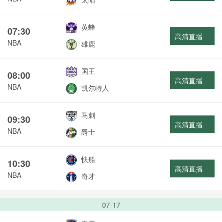
黄蜂
07:30
高清直播
NBA
雄鹿
国王
08:00
高清直播
NBA
凯尔特人
马刺
09:30
高清直播
NBA
爵士
快船
10:30
高清直播
NBA
奇才
07-17