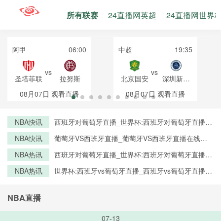
所有联赛
24直播网英超
24直播网世界
阿甲
06:00
中超
19:35
vs
vs
圣塔菲联
拉努斯
北京国安
深圳新鹏
城
08月07日
观看直播
08月07日
观看直播
NBA快讯
西班牙对葡萄牙直播_世界杯:西班牙对葡萄牙直播免
费观看直播_世界杯西班牙对葡萄牙直播在线观看高
NBA快讯
葡萄牙VS西班牙直播_葡萄牙VS西班牙直播在线观
清无插件
看_葡萄牙VS西班牙实时全场直播入口
NBA热讯
西班牙对葡萄牙直播_世界杯:西班牙对葡萄牙直播免
费观看直播_世界杯西班牙对葡萄牙直播在线观看高
NBA热讯
世界杯:西班牙vs葡萄牙直播_西班牙vs葡萄牙直播免
清无插件
费观看_世界杯今日西班牙vs葡萄牙直播在线观看高
清视频直播
NBA直播
07-13