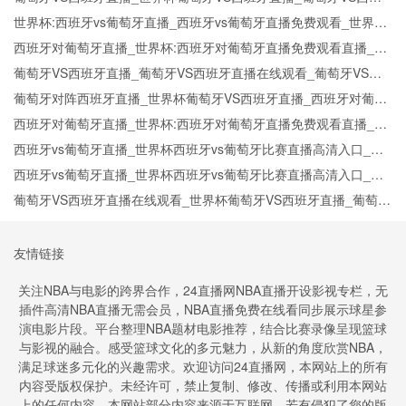
牙在线高清直播
世界杯:西班牙vs葡萄牙直播_西班牙vs葡萄牙直播免费观看_世界杯
今日西班牙vs葡萄牙直播在线观看高清视频直播
西班牙对葡萄牙直播_世界杯:西班牙对葡萄牙直播免费观看直播_世
界杯西班牙对葡萄牙直播在线观看高清无插件
葡萄牙VS西班牙直播_葡萄牙VS西班牙直播在线观看_葡萄牙VS西
班牙实时全场直播入口
葡萄牙对阵西班牙直播_世界杯葡萄牙VS西班牙直播_西班牙对葡萄
牙比赛直播在线无插件观看
西班牙对葡萄牙直播_世界杯:西班牙对葡萄牙直播免费观看直播_世
界杯西班牙对葡萄牙直播在线观看高清无插件
西班牙vs葡萄牙直播_世界杯西班牙vs葡萄牙比赛直播高清入口_西
班牙vs葡萄牙预测分析直播
西班牙vs葡萄牙直播_世界杯西班牙vs葡萄牙比赛直播高清入口_西
班牙vs葡萄牙预测分析直播
葡萄牙VS西班牙直播在线观看_世界杯葡萄牙VS西班牙直播_葡萄牙
VS西班牙比赛观看直达入口
友情链接
关注NBA与电影的跨界合作，24直播网NBA直播开设影视专栏，无
插件高清NBA直播无需会员，NBA直播免费在线看同步展示球星参
演电影片段。平台整理NBA题材电影推荐，结合比赛录像呈现篮球
与影视的融合。感受篮球文化的多元魅力，从新的角度欣赏NBA，
满足球迷多元化的兴趣需求。欢迎访问24直播网，本网站上的所有
内容受版权保护。未经许可，禁止复制、修改、传播或利用本网站
上的任何内容。本网站部分内容来源于互联网，若有侵犯了您的版